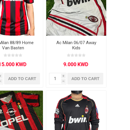
drid
drid
Inter Milan
Inter Milan
BS
AMS
Roma
Roma
Parma
Napoli
Napoli
OTHER CLUBS
Fiorentina
Milan 88/89 Home
Ac Milan 06/07 Away
Van Basten
Kids
OTHER CLUBS
i
i
ADD TO CART
ADD TO CART
h
h
Primeira Liga
Scottish League