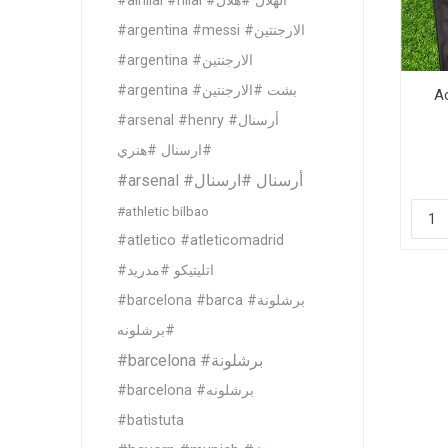
#alhilal #hilal #الهلال #هلال
Al Nassr
#argentina #messi #الارجنتين
Al Ahli
#argentina #الارجنتين
ITTIHAD
#argentina #بشت #الارجنتين
A
#arsenal #henry #أرسنال
#ارسنال #هنري
Eredivis
#arsenal #أرسنال #ارسنال
#athletic bilbao
#atletico #atleticomadrid
#اتليتيكو #مدريد
Eredivis
#barcelona #barca #برشلونة
#برشلونه
Scottis
#barcelona #برشلونة
#barcelona #برشلونه
#batistuta