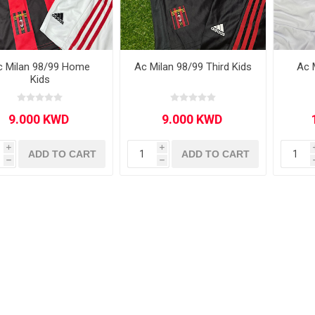
c Milan 98/99 Home
Ac Milan 98/99 Third Kids
Ac 
Kids
ie
Argentine Primera División
Campeonato
i
i
ADD TO CART
ADD TO CART
h
h
ie
Superliga Argentina
Liga Portu
h League
Other leagues