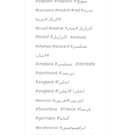
#bayern #munich #ميونخ
MLS
#benzema #madrid #real #مدريد
#الريال #بنزيما
#brazil #neymar #البرازيل #نيمار
#brazil #البرازيل
#chelsea
#chelsea #lampard #تشيلسي
#لامبارد
#chelsea #تشيلسي
#dembélé
#dortmund #دورتمند
#england #انجلترا
#england #انجلترا #انقلترا
#everton #ايفرتون #افرتون
#fiorentina
#france #فرنسا
#germany #المانيا
#ibrahimovic #ابراهيموفيتش