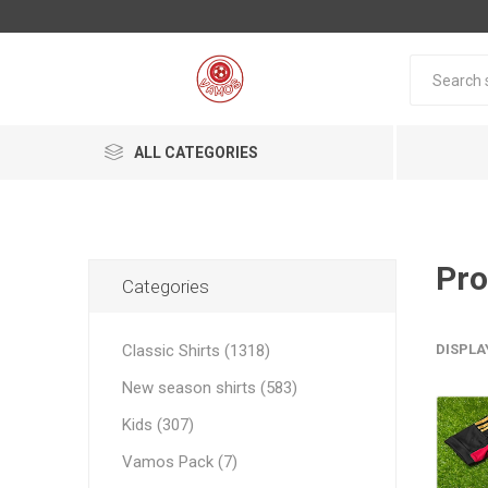
ALL CATEGORIES
Classic Shirts
New season shirts
Categories
Vamos Pack
Classic Shirts (1318)
DISPLA
New season shirts (583)
Nationa
Nationa
Kids (307)
Argentin
Brazil
Vamos Pack (7)
Brazil
Argentin