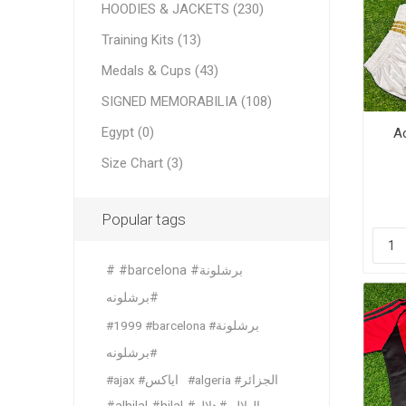
HOODIES & JACKETS (230)
France
Italy
Training Kits (13)
Italy
Saudi Ar
Medals & Cups (43)
Netherl
France
England
England
SIGNED MEMORABILIA (108)
Spain
German
Egypt (0)
A
German
Portugal
Size Chart (3)
View All
View All
Popular tags
# #barcelona #برشلونة
#برشلونه
#1999 #barcelona #برشلونة
#برشلونه
Bundesl
Saudi P
#algeria #الجزائر
#ajax #اياكس
Al Hilal