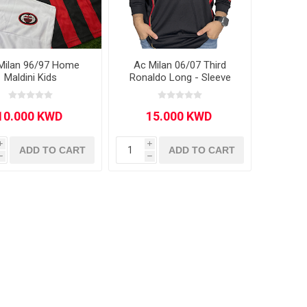
Milan 96/97 Home
Ac Milan 06/07 Third
Maldini Kids
Ronaldo Long - Sleeve
 Brasileiro
Süper Lig
i
i
ADD TO CART
ADD TO CART
h
h
gal
Campeonato Brasileiro