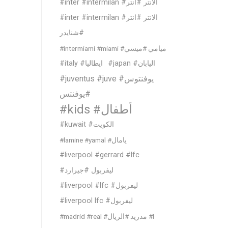
#inter #intermilan #الانتر #انتر
#inter #intermilan #الانتر #انتر
#شنايدر
#intermiami #miami #ميامي #ميسي
#japan #اليابان
#italy #ايطاليا
#juventus #juve #يوفنتوس
#يوفنتس
#kids #أطفال
#kuwait #الكويت
#lamine #yamal #يامال
#liverpool #gerrard #lfc
#ليفربول #جيرارد
#liverpool #lfc #ليفربول
#liverpool lfc #ليفربول
#madrid #real #مدريد #الريال #l