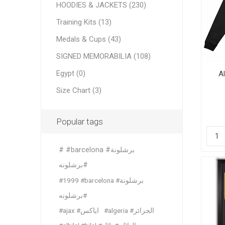
HOODIES & JACKETS (230)
France
Italy
Training Kits (13)
Italy
Saudi Ar
Medals & Cups (43)
Netherl
France
England
England
SIGNED MEMORABILIA (108)
Spain
German
Egypt (0)
A
German
Portugal
Size Chart (3)
View All
View All
Popular tags
# #barcelona #برشلونة
#برشلونه
#1999 #barcelona #برشلونة
#برشلونه
Bundesl
Saudi P
#algeria #الجزائر
#ajax #اياكس
Al Hilal