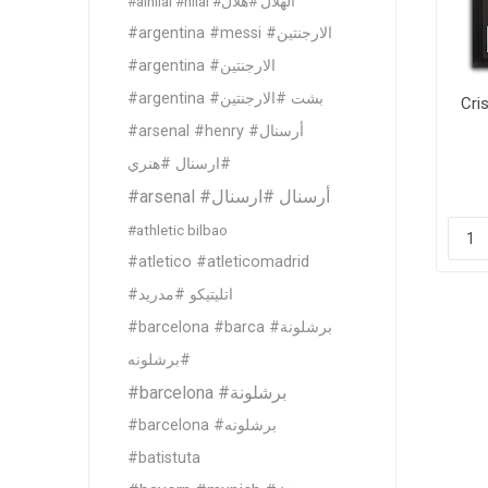
#alhilal #hilal #الهلال #هلال
Al Nassr
#argentina #messi #الارجنتين
Al Ahli
#argentina #الارجنتين
ITTIHAD
#argentina #بشت #الارجنتين
Cri
#arsenal #henry #أرسنال
#ارسنال #هنري
Eredivis
#arsenal #أرسنال #ارسنال
#athletic bilbao
#atletico #atleticomadrid
#اتليتيكو #مدريد
Eredivis
#barcelona #barca #برشلونة
#برشلونه
Scottis
#barcelona #برشلونة
#barcelona #برشلونه
#batistuta