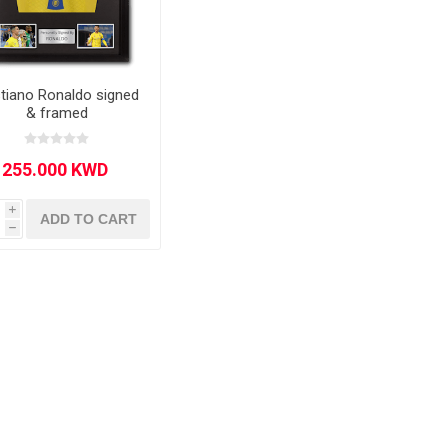
stiano Ronaldo signed
& framed
ie
Argentine Primera División
Campeonato
i
ADD TO CART
h
ie
Superliga Argentina
Liga Portu
h League
Other leagues