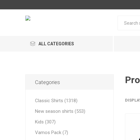
ALL CATEGORIES
Classic Shirts
New season shirts
Categories
Vamos Pack
Classic Shirts (1318)
DISPLA
New season shirts (553)
Nationa
Nationa
Kids (307)
Argentin
Brazil
Vamos Pack (7)
Brazil
Argentin