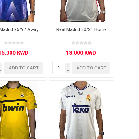
 Madrid 96/97 Away
Real Madrid 20/21 Home
 Brasileiro
Süper Lig
i
i
ADD TO CART
ADD TO CART
h
h
gal
Campeonato Brasileiro