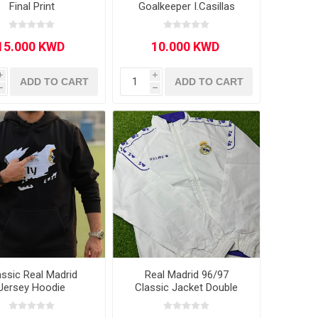
Final Print
Goalkeeper I.Casillas
i
i
ADD TO CART
ADD TO CART
h
h
assic Real Madrid
Real Madrid 96/97
Jersey Hoodie
Classic Jacket Double
sided