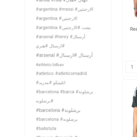
#alhilal #hilal #الهلال #هلال
Al Nassr
#argentina #messi #الارجنتين
Al Ahli
#argentina #الارجنتين
ITTIHAD
#argentina #بشت #الارجنتين
Rea
#arsenal #henry #أرسنال
#ارسنال #هنري
Eredivis
#arsenal #أرسنال #ارسنال
#athletic bilbao
#atletico #atleticomadrid
#اتليتيكو #مدريد
Eredivis
#barcelona #barca #برشلونة
#برشلونه
Scottis
#barcelona #برشلونة
#barcelona #برشلونه
#batistuta