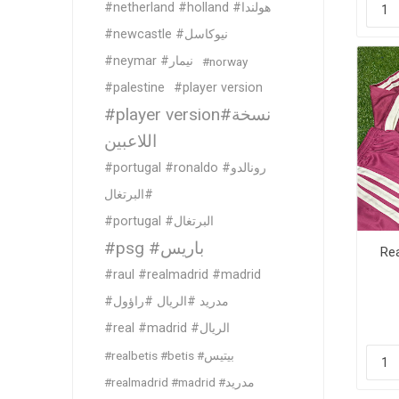
#netherland #holland #هولندا
#newcastle #نيوكاسل
#neymar #نيمار
#norway
#palestine
#player version
#player version#نسخة
اللاعبين
#portugal #ronaldo #رونالدو
#البرتغال
#portugal #البرتغال
#psg #باريس
Rea
#raul #realmadrid #madrid
#مدريد #الريال #راؤول
#real #madrid #الريال
#realbetis #betis #بيتيس
#realmadrid #madrid #مدريد