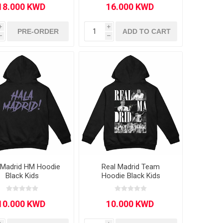
i
i
PRE-ORDER
ADD TO CART
h
h
 Madrid HM Hoodie
Real Madrid Team
Black Kids
Hoodie Black Kids