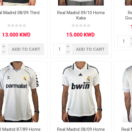
Other leagues
SALE
l Madrid 08/09 Third
Real Madrid 09/10 Home
Re
Kaka
Goa
i
i
ADD TO CART
ADD TO CART
h
h
l Madrid 87/89 Home
Real Madrid 08/09 Home
Real