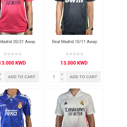
drid
drid
Inter Milan
Inter Milan
BS
AMS
Roma
Roma
Parma
Napoli
Napoli
OTHER CLUBS
Fiorentina
 Madrid 20/21 Away
Real Madrid 10/11 Away
OTHER CLUBS
i
i
ADD TO CART
ADD TO CART
h
h
Primeira Liga
Scottish League