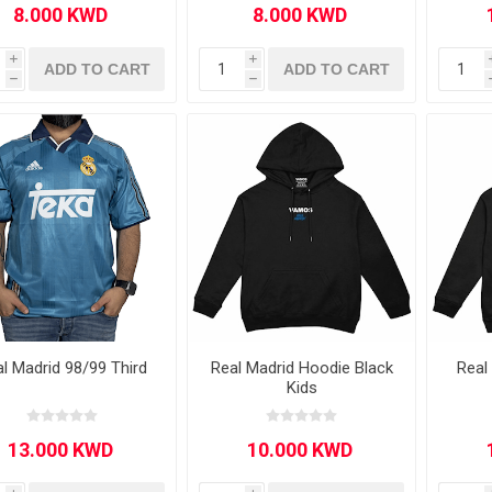
i
i
ADD TO CART
ADD TO CART
h
h
l Madrid 98/99 Third
Real Madrid Hoodie Black
Real
Kids