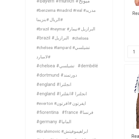
#bayern #munich #ميونخ
MLS
#benzema #madrid #real #مدريد
Rea
#الريال #بنزيما
#brazil #neymar #البرازيل #نيمار
#brazil #البرازيل
#chelsea
#chelsea #lampard #تشيلسي
#لامبارد
#chelsea #تشيلسي
#dembélé
#dortmund #دورتمند
#england #انجلترا
#england #انجلترا #انقلترا
#everton #ايفرتون #افرتون
#fiorentina
#france #فرنسا
#germany #المانيا
#ibrahimovic #ابراهيموفيتش
Rea