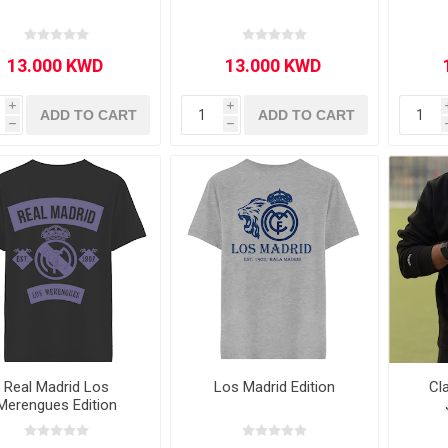
i
i
ADD TO CART
ADD TO CART
h
h
Real Madrid Los
Los Madrid Edition
Cl
Merengues Edition