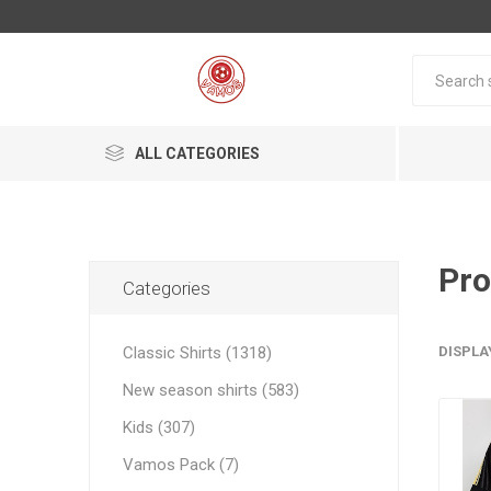
ALL CATEGORIES
Classic Shirts
New season shirts
Categories
Vamos Pack
Classic Shirts (1318)
DISPLA
New season shirts (583)
Nationa
Nationa
Kids (307)
Argentin
Brazil
Vamos Pack (7)
Brazil
Argentin