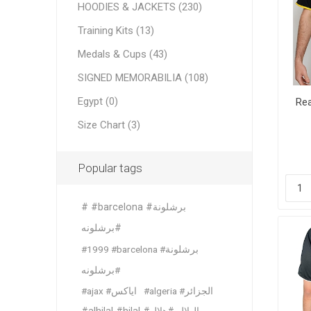
HOODIES & JACKETS (230)
France
Italy
Training Kits (13)
Italy
Saudi Ar
Medals & Cups (43)
Netherl
France
England
England
SIGNED MEMORABILIA (108)
Spain
German
Egypt (0)
Rea
German
Portugal
Size Chart (3)
View All
View All
Popular tags
# #barcelona #برشلونة
#برشلونه
#1999 #barcelona #برشلونة
#برشلونه
Bundesl
Saudi P
#algeria #الجزائر
#ajax #اياكس
Al Hilal