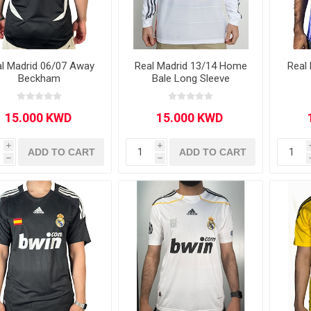
l Madrid 06/07 Away
Real Madrid 13/14 Home
Real
Beckham
Bale Long Sleeve
ie
Argentine Primera División
Campeonato
i
i
ADD TO CART
ADD TO CART
h
h
ie
Superliga Argentina
Liga Portu
h League
Other leagues