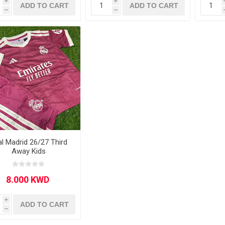
i
i
ADD TO CART
ADD TO CART
h
h
l Madrid 26/27 Third
Away Kids
i
ADD TO CART
h